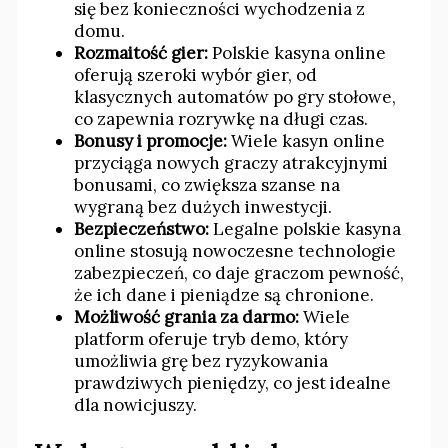
się bez konieczności wychodzenia z
domu.
Rozmaitość gier:
Polskie kasyna online
oferują szeroki wybór gier, od
klasycznych automatów po gry stołowe,
co zapewnia rozrywkę na długi czas.
Bonusy i promocje:
Wiele kasyn online
przyciąga nowych graczy atrakcyjnymi
bonusami, co zwiększa szanse na
wygraną bez dużych inwestycji.
Bezpieczeństwo:
Legalne polskie kasyna
online stosują nowoczesne technologie
zabezpieczeń, co daje graczom pewność,
że ich dane i pieniądze są chronione.
Możliwość grania za darmo:
Wiele
platform oferuje tryb demo, który
umożliwia grę bez ryzykowania
prawdziwych pieniędzy, co jest idealne
dla nowicjuszy.