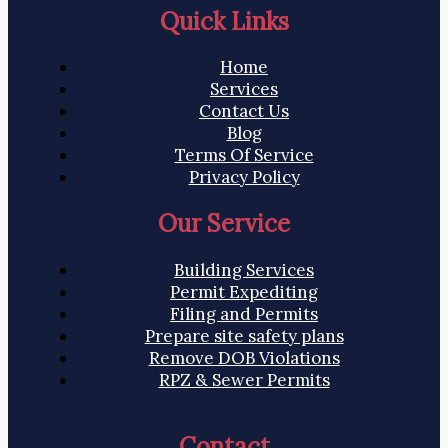
Quick Links
Home
Services
Contact Us
Blog
Terms Of Service
Privacy Policy
Our Service
Building Services
Permit Expediting
Filing and Permits
Prepare site safety plans
Remove DOB Violations
RPZ & Sewer Permits
Contact