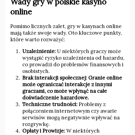
Wady gry w polskie kasyno
online
Pomimo licznych zalet, gry w kasynach online
mają także swoje wady. Oto kluczowe punkty,
które warto rozważyć:
Uzależnienie:
U niektórych graczy może
wystąpić ryzyko uzależnienia od hazardu,
co prowadzi do problemów finansowych i
osobistych.
Brak interakcji społecznej:
Granie online
może ograniczać interakcje z innymi
graczami, co może wpłynąć na całe
doświadczenie hazardowe.
Techniczne trudności:
Problemy z
połączeniem internetowym czy awarie
serwisów mogą negatywnie wpływać na
rozgrywkę.
Opłaty i Prowizje:
W niektórych