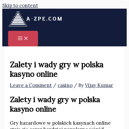
Skip to content
Zalety i wady gry w polska
kasyno online
Leave a Comment
/
casino
/ By
Vijay Kumar
Zalety i wady gry w polska
kasyno online
Gry hazardowe w polskich kasynach online