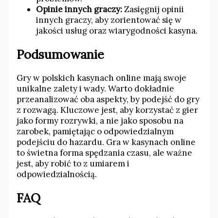
Opinie innych graczy:
Zasięgnij opinii
innych graczy, aby zorientować się w
jakości usług oraz wiarygodności kasyna.
Podsumowanie
Gry w polskich kasynach online mają swoje
unikalne zalety i wady. Warto dokładnie
przeanalizować oba aspekty, by podejść do gry
z rozwagą. Kluczowe jest, aby korzystać z gier
jako formy rozrywki, a nie jako sposobu na
zarobek, pamiętając o odpowiedzialnym
podejściu do hazardu. Gra w kasynach online
to świetna forma spędzania czasu, ale ważne
jest, aby robić to z umiarem i
odpowiedzialnością.
FAQ