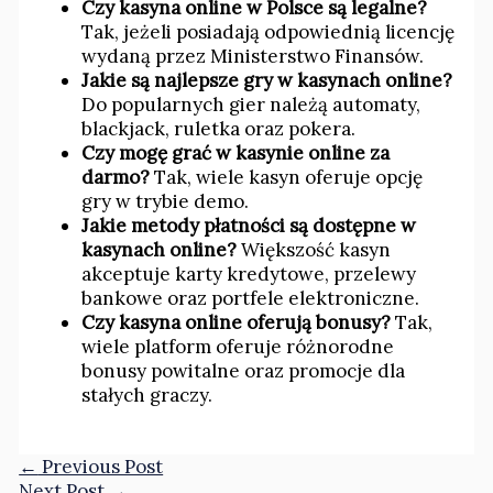
Czy kasyna online w Polsce są legalne?
Tak, jeżeli posiadają odpowiednią licencję
wydaną przez Ministerstwo Finansów.
Jakie są najlepsze gry w kasynach online?
Do popularnych gier należą automaty,
blackjack, ruletka oraz pokera.
Czy mogę grać w kasynie online za
darmo?
Tak, wiele kasyn oferuje opcję
gry w trybie demo.
Jakie metody płatności są dostępne w
kasynach online?
Większość kasyn
akceptuje karty kredytowe, przelewy
bankowe oraz portfele elektroniczne.
Czy kasyna online oferują bonusy?
Tak,
wiele platform oferuje różnorodne
bonusy powitalne oraz promocje dla
stałych graczy.
←
Previous Post
Next Post
→