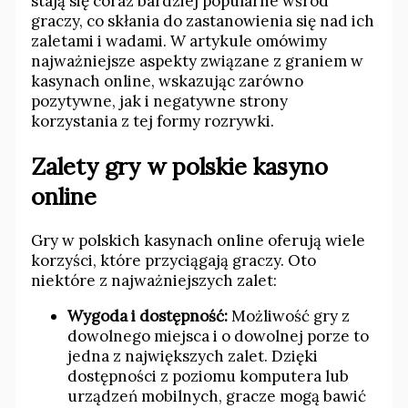
stają się coraz bardziej popularne wśród
graczy, co skłania do zastanowienia się nad ich
zaletami i wadami. W artykule omówimy
najważniejsze aspekty związane z graniem w
kasynach online, wskazując zarówno
pozytywne, jak i negatywne strony
korzystania z tej formy rozrywki.
Zalety gry w polskie kasyno
online
Gry w polskich kasynach online oferują wiele
korzyści, które przyciągają graczy. Oto
niektóre z najważniejszych zalet:
Wygoda i dostępność:
Możliwość gry z
dowolnego miejsca i o dowolnej porze to
jedna z największych zalet. Dzięki
dostępności z poziomu komputera lub
urządzeń mobilnych, gracze mogą bawić