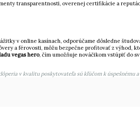
enty transparentnosti, overenej certifikácie a reputá
e zážitky v online kasínach, odporúčame dôsledne štud
very a férovosti, môžu bezpečne profitovať z výhod, k
ladu vegas hero
, čím umožňuje nováčikom vstúpiť do sve
dôperia v kvalitu poskytovateľa sú kľúčom k úspešnému a