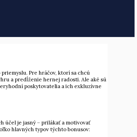
priemyslu. Pre hráčov, ktorí sa chcú
ýhru a predĺženie hernej radosti. Ale aké sú
eryhodní poskytovatelia a ich exkluzívne
 účel je jasný – prilákať a motivovať
koľko hlavných typov týchto bonusov: