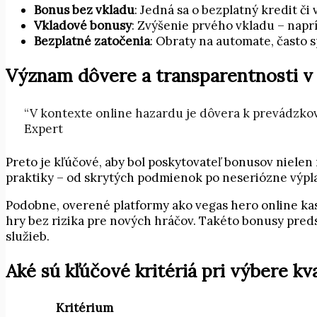
Bonus bez vkladu
: Jedná sa o bezplatný kredit či
Vkladové bonusy
: Zvýšenie prvého vkladu – napr
Bezplatné zatočenia
: Obraty na automate, často 
Význam dôvere a transparentnosti v
“V kontexte online hazardu je dôvera k prevádzkov
Expert
Preto je kľúčové, aby bol poskytovateľ bonusov nielen 
praktiky – od skrytých podmienok po neseriózne výpla
Podobne, overené platformy ako vegas hero online kas
hry bez rizika pre nových hráčov. Takéto bonusy preds
služieb.
Aké sú kľúčové kritériá pri výbere k
Kritérium