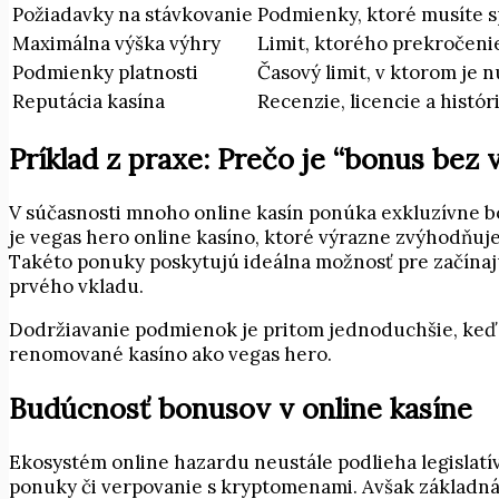
Požiadavky na stávkovanie
Podmienky, ktoré musíte s
Maximálna výška výhry
Limit, ktorého prekročeni
Podmienky platnosti
Časový limit, v ktorom je 
Reputácia kasína
Recenzie, licencie a histór
Príklad z praxe: Prečo je “bonus bez
V súčasnosti mnoho online kasín ponúka exkluzívne bo
je vegas hero online kasíno, ktoré výrazne zvýhodňu
Takéto ponuky poskytujú ideálna možnosť pre začínajúc
prvého vkladu.
Dodržiavanie podmienok je pritom jednoduchšie, keď j
renomované kasíno ako vegas hero.
Budúcnosť bonusov v online kasíne
Ekosystém online hazardu neustále podlieha legislat
ponuky či verpovanie s kryptomenami. Avšak základná