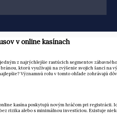
sov v online kasínach
 jedným z najrýchlejšie rastúcich segmentov zábavného 
u bránou, ktorú využívajú na zvýšenie svojich šancí na v
najlepšie? Významnú rolu v tomto ohľade zohrávajú dôv
line kasína poskytujú novým hráčom pri registrácii. Ich
bez rizika alebo s minimálnou investíciou. Existuje nie