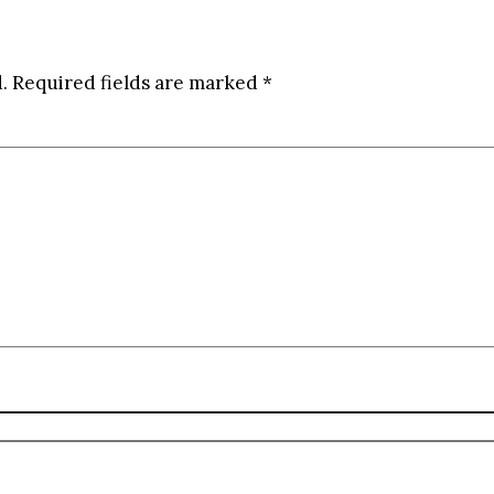
.
Required fields are marked
*