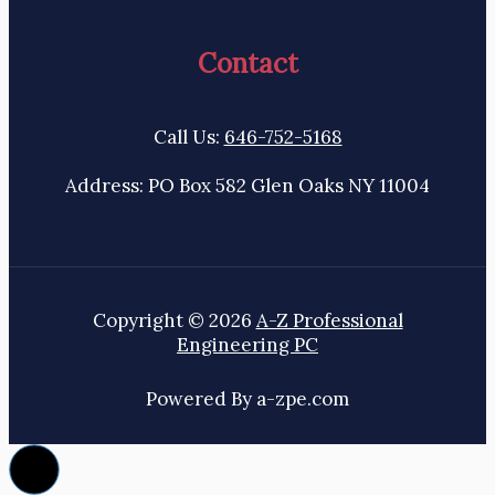
Contact
Call Us:
646-752-5168
Address: PO Box 582 Glen Oaks NY 11004
Copyright © 2026
A-Z Professional
Engineering PC
Powered By a-zpe.com