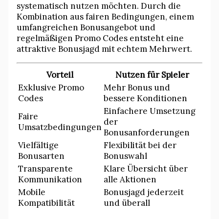
systematisch nutzen möchten. Durch die
Kombination aus fairen Bedingungen, einem
umfangreichen Bonusangebot und
regelmäßigen Promo Codes entsteht eine
attraktive Bonusjagd mit echtem Mehrwert.
Vorteil
Nutzen für Spieler
Exklusive Promo
Mehr Bonus und
Codes
bessere Konditionen
Einfachere Umsetzung
Faire
der
Umsatzbedingungen
Bonusanforderungen
Vielfältige
Flexibilität bei der
Bonusarten
Bonuswahl
Transparente
Klare Übersicht über
Kommunikation
alle Aktionen
Mobile
Bonusjagd jederzeit
Kompatibilität
und überall