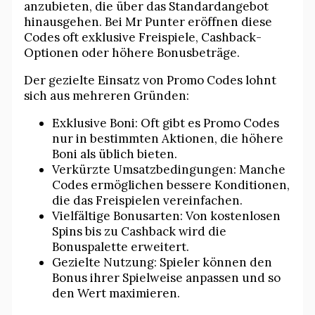
anzubieten, die über das Standardangebot
hinausgehen. Bei Mr Punter eröffnen diese
Codes oft exklusive Freispiele, Cashback-
Optionen oder höhere Bonusbeträge.
Der gezielte Einsatz von Promo Codes lohnt
sich aus mehreren Gründen:
Exklusive Boni: Oft gibt es Promo Codes
nur in bestimmten Aktionen, die höhere
Boni als üblich bieten.
Verkürzte Umsatzbedingungen: Manche
Codes ermöglichen bessere Konditionen,
die das Freispielen vereinfachen.
Vielfältige Bonusarten: Von kostenlosen
Spins bis zu Cashback wird die
Bonuspalette erweitert.
Gezielte Nutzung: Spieler können den
Bonus ihrer Spielweise anpassen und so
den Wert maximieren.