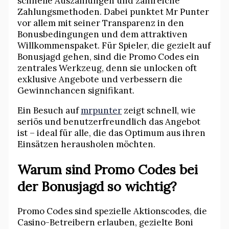
schnelle Auszahlungen und zahlreiche
Zahlungsmethoden. Dabei punktet Mr Punter
vor allem mit seiner Transparenz in den
Bonusbedingungen und dem attraktiven
Willkommenspaket. Für Spieler, die gezielt auf
Bonusjagd gehen, sind die Promo Codes ein
zentrales Werkzeug, denn sie unlocken oft
exklusive Angebote und verbessern die
Gewinnchancen signifikant.
Ein Besuch auf
mrpunter
zeigt schnell, wie
seriös und benutzerfreundlich das Angebot
ist – ideal für alle, die das Optimum aus ihren
Einsätzen herausholen möchten.
Warum sind Promo Codes bei
der Bonusjagd so wichtig?
Promo Codes sind spezielle Aktionscodes, die
Casino-Betreibern erlauben, gezielte Boni