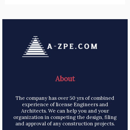
About
The company has over 50 yrs of combined
experience of license Engineers and
Architects. We can help you and your
organization in competing the design, filing
and approval of any construction projects.