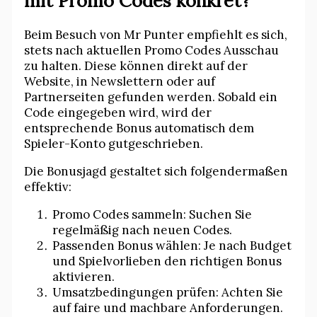
mit Promo Codes konkret?
Beim Besuch von Mr Punter empfiehlt es sich,
stets nach aktuellen Promo Codes Ausschau
zu halten. Diese können direkt auf der
Website, in Newslettern oder auf
Partnerseiten gefunden werden. Sobald ein
Code eingegeben wird, wird der
entsprechende Bonus automatisch dem
Spieler-Konto gutgeschrieben.
Die Bonusjagd gestaltet sich folgendermaßen
effektiv:
Promo Codes sammeln: Suchen Sie
regelmäßig nach neuen Codes.
Passenden Bonus wählen: Je nach Budget
und Spielvorlieben den richtigen Bonus
aktivieren.
Umsatzbedingungen prüfen: Achten Sie
auf faire und machbare Anforderungen.