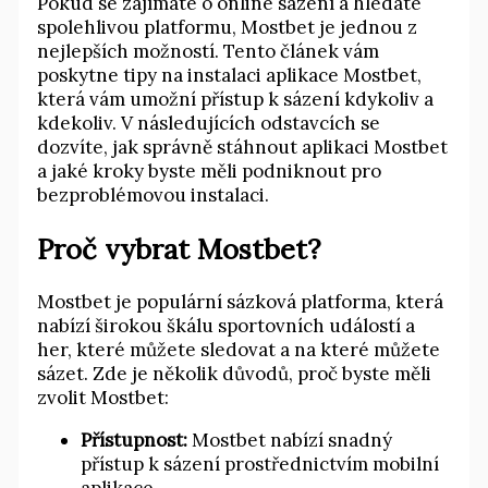
Pokud se zajímáte o online sázení a hledáte
spolehlivou platformu, Mostbet je jednou z
nejlepších možností. Tento článek vám
poskytne tipy na instalaci aplikace Mostbet,
která vám umožní přístup k sázení kdykoliv a
kdekoliv. V následujících odstavcích se
dozvíte, jak správně stáhnout aplikaci Mostbet
a jaké kroky byste měli podniknout pro
bezproblémovou instalaci.
Proč vybrat Mostbet?
Mostbet je populární sázková platforma, která
nabízí širokou škálu sportovních událostí a
her, které můžete sledovat a na které můžete
sázet. Zde je několik důvodů, proč byste měli
zvolit Mostbet:
Přístupnost:
Mostbet nabízí snadný
přístup k sázení prostřednictvím mobilní
aplikace.