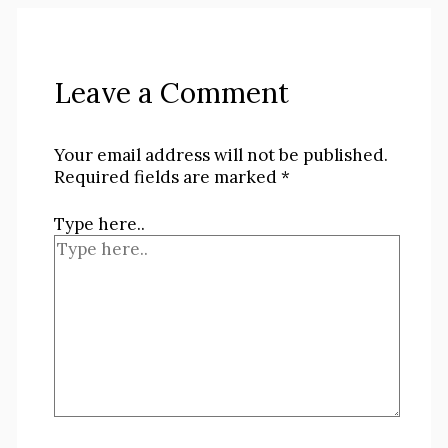
Leave a Comment
Your email address will not be published.
Required fields are marked
*
Type here..