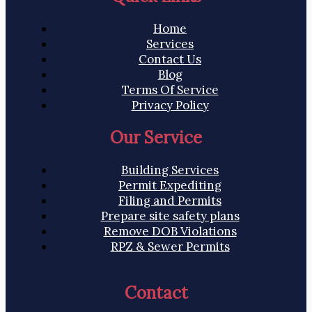
Home
Services
Contact Us
Blog
Terms Of Service
Privacy Policy
Our Service
Building Services
Permit Expediting
Filing and Permits
Prepare site safety plans
Remove DOB Violations
RPZ & Sewer Permits
Contact