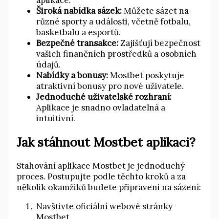
Široká nabídka sázek:
Můžete sázet na
různé sporty a události, včetně fotbalu,
basketbalu a esportů.
Bezpečné transakce:
Zajišťují bezpečnost
vašich finančních prostředků a osobních
údajů.
Nabídky a bonusy:
Mostbet poskytuje
atraktivní bonusy pro nové uživatele.
Jednoduché uživatelské rozhraní:
Aplikace je snadno ovladatelná a
intuitivní.
Jak stáhnout Mostbet aplikaci?
Stahování aplikace Mostbet je jednoduchý
proces. Postupujte podle těchto kroků a za
několik okamžiků budete připraveni na sázení:
Navštivte oficiální webové stránky
Mostbet.