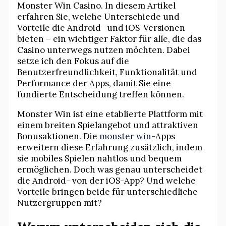
Monster Win Casino. In diesem Artikel
erfahren Sie, welche Unterschiede und
Vorteile die Android- und iOS-Versionen
bieten – ein wichtiger Faktor für alle, die das
Casino unterwegs nutzen möchten. Dabei
setze ich den Fokus auf die
Benutzerfreundlichkeit, Funktionalität und
Performance der Apps, damit Sie eine
fundierte Entscheidung treffen können.
Monster Win ist eine etablierte Plattform mit
einem breiten Spielangebot und attraktiven
Bonusaktionen. Die
monster win
-Apps
erweitern diese Erfahrung zusätzlich, indem
sie mobiles Spielen nahtlos und bequem
ermöglichen. Doch was genau unterscheidet
die Android- von der iOS-App? Und welche
Vorteile bringen beide für unterschiedliche
Nutzergruppen mit?