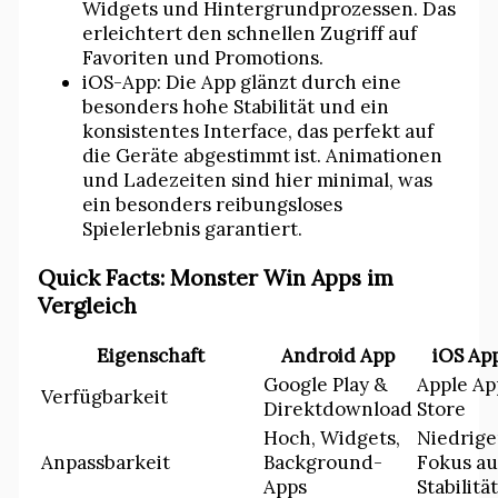
Widgets und Hintergrundprozessen. Das
erleichtert den schnellen Zugriff auf
Favoriten und Promotions.
iOS-App: Die App glänzt durch eine
besonders hohe Stabilität und ein
konsistentes Interface, das perfekt auf
die Geräte abgestimmt ist. Animationen
und Ladezeiten sind hier minimal, was
ein besonders reibungsloses
Spielerlebnis garantiert.
Quick Facts: Monster Win Apps im
Vergleich
Eigenschaft
Android App
iOS Ap
Google Play &
Apple Ap
Verfügbarkeit
Direktdownload
Store
Hoch, Widgets,
Niedrige
Anpassbarkeit
Background-
Fokus au
Apps
Stabilitä