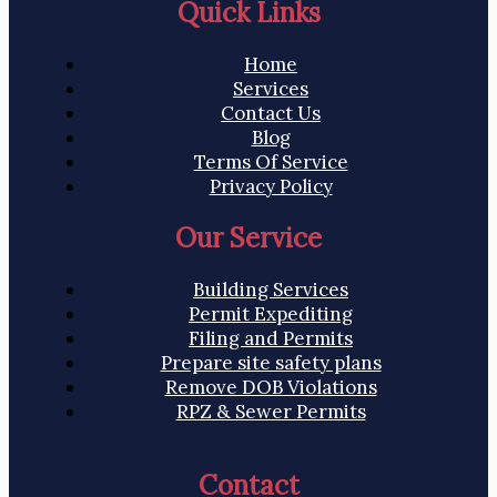
Quick Links
Home
Services
Contact Us
Blog
Terms Of Service
Privacy Policy
Our Service
Building Services
Permit Expediting
Filing and Permits
Prepare site safety plans
Remove DOB Violations
RPZ & Sewer Permits
Contact