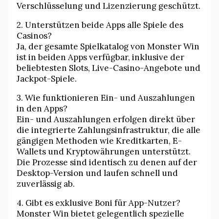
Verschlüsselung und Lizenzierung geschützt.
2. Unterstützen beide Apps alle Spiele des
Casinos?
Ja, der gesamte Spielkatalog von Monster Win
ist in beiden Apps verfügbar, inklusive der
beliebtesten Slots, Live-Casino-Angebote und
Jackpot-Spiele.
3. Wie funktionieren Ein- und Auszahlungen
in den Apps?
Ein- und Auszahlungen erfolgen direkt über
die integrierte Zahlungsinfrastruktur, die alle
gängigen Methoden wie Kreditkarten, E-
Wallets und Kryptowährungen unterstützt.
Die Prozesse sind identisch zu denen auf der
Desktop-Version und laufen schnell und
zuverlässig ab.
4. Gibt es exklusive Boni für App-Nutzer?
Monster Win bietet gelegentlich spezielle