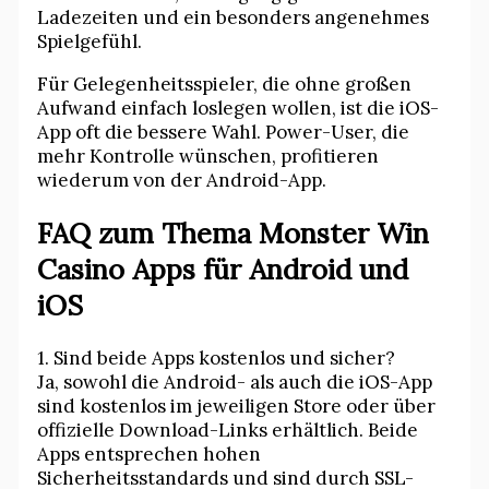
Ladezeiten und ein besonders angenehmes
Spielgefühl.
Für Gelegenheitsspieler, die ohne großen
Aufwand einfach loslegen wollen, ist die iOS-
App oft die bessere Wahl. Power-User, die
mehr Kontrolle wünschen, profitieren
wiederum von der Android-App.
FAQ zum Thema Monster Win
Casino Apps für Android und
iOS
1. Sind beide Apps kostenlos und sicher?
Ja, sowohl die Android- als auch die iOS-App
sind kostenlos im jeweiligen Store oder über
offizielle Download-Links erhältlich. Beide
Apps entsprechen hohen
Sicherheitsstandards und sind durch SSL-