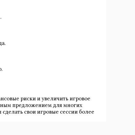
.
да.
.
нсовые риски и увеличить игровое
льным предложением для многих
ы сделать свои игровые сессии более