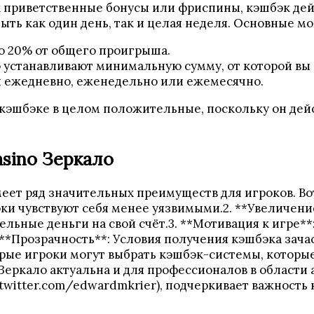
ак приветственные бонусы или фриспины, кэшбэк де
ыть как один день, так и целая неделя. Основные 
до 20% от общего проигрыша.
 устанавливают минимальную сумму, от которой вы
н ежедневно, еженедельно или ежемесячно.
 о кэшбэке в целом положительные, поскольку он де
sino Зеркало
меет ряд значительных преимуществ для игроков. Во
оки чувствуют себя менее уязвимыми.2. **Увеличен
ьные деньги на свой счёт.3. **Мотивация к игре**: 
 **Прозрачность**: Условия получения кэшбэка зача
орые игроки могут выбрать кэшбэк-системы, которые
еркало актуальна и для профессионалов в области а
//twitter.com/edwardmkrier), подчеркивает важност