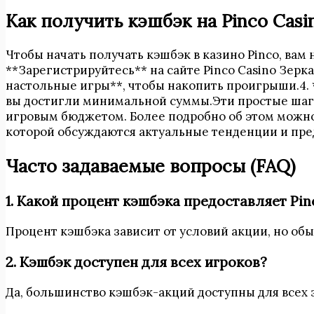
Как получить кэшбэк на Pinco Casi
Чтобы начать получать кэшбэк в казино Pinco, ва
**Зарегистрируйтесь** на сайте Pinco Casino Зерк
настольные игры**, чтобы накопить проигрыши.4. *
вы достигли минимальной суммы.Эти простые шаг
игровым бюджетом. Более подробно об этом можно пр
которой обсуждаются актуальные тенденции и пр
Часто задаваемые вопросы (FAQ)
1. Какой процент кэшбэка предоставляет Pin
Процент кэшбэка зависит от условий акции, но об
2. Кэшбэк доступен для всех игроков?
Да, большинство кэшбэк-акций доступны для всех 