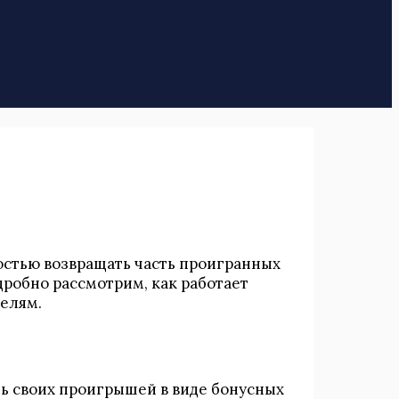
остью возвращать часть проигранных
дробно рассмотрим, как работает
телям.
ть своих проигрышей в виде бонусных