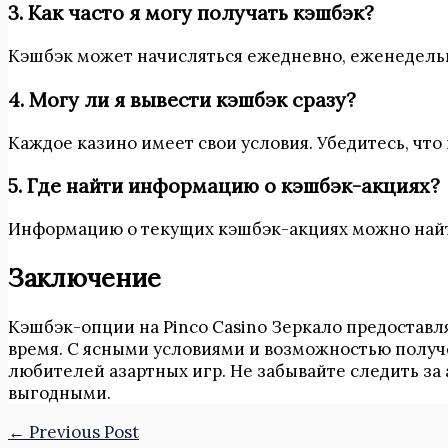
3. Как часто я могу получать кэшбэк?
Кэшбэк может начисляться ежедневно, еженедельн
4. Могу ли я вывести кэшбэк сразу?
Каждое казино имеет свои условия. Убедитесь, чт
5. Где найти информацию о кэшбэк-акциях?
Информацию о текущих кэшбэк-акциях можно найти 
Заключение
Кэшбэк-опции на Pinco Casino Зеркало предостав
время. С ясными условиями и возможностью получ
любителей азартных игр. Не забывайте следить за
выгодными.
←
Previous Post