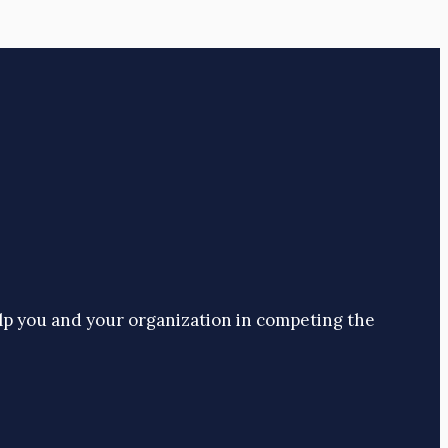
lp you and your organization in competing the