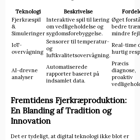
Teknologi
Beskrivelse
Fordel
Fjerkræspil
Interaktive spil til læring
Øget forstå
&
om vedligeholdelse og
bedre træn
Simuleringer
sygdomsforebyggelse.
mindre fejl
Sensorer til temperatur-
IoT-
Real-time 
og
overvågning
hurtig res
luftkvalitetsovervågning.
Præcis
Automatiserede
AI-drevne
diagnose,
rapporter baseret på
analyser
proaktiv
indsamlet data.
vedligehol
Fremtidens Fjerkræproduktion:
En Blanding af Tradition og
Innovation
Det er tydeligt, at digital teknologi ikke blot er