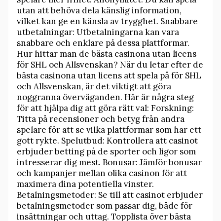
utan att behöva dela känslig information,
vilket kan ge en känsla av trygghet. Snabbare
utbetalningar: Utbetalningarna kan vara
snabbare och enklare på dessa plattformar.
Hur hittar man de bästa casinona utan licens
för SHL och Allsvenskan? När du letar efter de
bästa casinona utan licens att spela på för SHL
och Allsvenskan, är det viktigt att göra
noggranna överväganden. Här är några steg
för att hjälpa dig att göra rätt val: Forskning:
Titta på recensioner och betyg från andra
spelare för att se vilka plattformar som har ett
gott rykte. Spelutbud: Kontrollera att casinot
erbjuder betting på de sporter och ligor som
intresserar dig mest. Bonusar: Jämför bonusar
och kampanjer mellan olika casinon för att
maximera dina potentiella vinster.
Betalningsmetoder: Se till att casinot erbjuder
betalningsmetoder som passar dig, både för
insättningar och uttag. Topplista över bästa