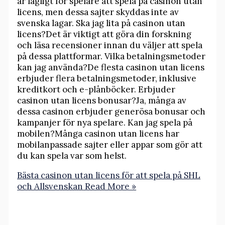
är lagligt för spelare att spela på casinon utan
licens, men dessa sajter skyddas inte av
svenska lagar. Ska jag lita på casinon utan
licens?Det är viktigt att göra din forskning
och läsa recensioner innan du väljer att spela
på dessa plattformar. Vilka betalningsmetoder
kan jag använda?De flesta casinon utan licens
erbjuder flera betalningsmetoder, inklusive
kreditkort och e-plånböcker. Erbjuder
casinon utan licens bonusar?Ja, många av
dessa casinon erbjuder generösa bonusar och
kampanjer för nya spelare. Kan jag spela på
mobilen?Många casinon utan licens har
mobilanpassade sajter eller appar som gör att
du kan spela var som helst.
Bästa casinon utan licens för att spela på SHL
och Allsvenskan
Read More »