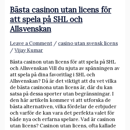
Bästa casinon utan licens för
att spela på SHL och
Allsvenskan
Leave a Comment
/
casino utan svensk licens
/
Vijay Kumar
Bästa casinon utan licens för att spela på SHL
och Allsvenskan Vill du njuta av spänningen av
att spela på dina favoritlag i SHL och
Allsvenskan? Då är det viktigt att du vet vilka
de bästa casinona utan licens är, där du kan
satsa på dessa sporter utan begränsningar. I
den här artikeln kommer vi att utforska de
bästa alternativen, vilka fördelar de erbjuder
och varför de kan vara det perfekta valet för
både nya och erfarna spelare. Vad är casinon
utan licens? Casinon utan licens, ofta kallade