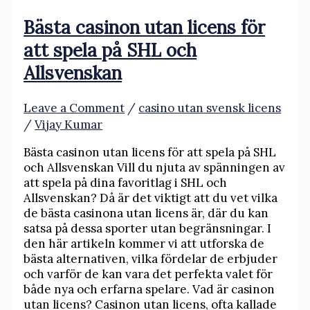
Bästa casinon utan licens för
att spela på SHL och
Allsvenskan
Leave a Comment
/
casino utan svensk licens
/
Vijay Kumar
Bästa casinon utan licens för att spela på SHL
och Allsvenskan Vill du njuta av spänningen av
att spela på dina favoritlag i SHL och
Allsvenskan? Då är det viktigt att du vet vilka
de bästa casinona utan licens är, där du kan
satsa på dessa sporter utan begränsningar. I
den här artikeln kommer vi att utforska de
bästa alternativen, vilka fördelar de erbjuder
och varför de kan vara det perfekta valet för
både nya och erfarna spelare. Vad är casinon
utan licens? Casinon utan licens, ofta kallade