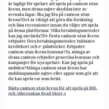
är lagligt för spelare att spela på casinon utan
licens, men dessa sajter skyddas inte av
svenska lagar. Ska jag lita på casinon utan
licens?Det är viktigt att göra din forskning
och läsa recensioner innan du väljer att spela
på dessa plattformar. Vilka betalningsmetoder
kan jag använda?De flesta casinon utan licens
erbjuder flera betalningsmetoder, inklusive
kreditkort och e-plånböcker. Erbjuder
casinon utan licens bonusar?Ja, många av
dessa casinon erbjuder generösa bonusar och
kampanjer för nya spelare. Kan jag spela på
mobilen?Många casinon utan licens har
mobilanpassade sajter eller appar som gör att
du kan spela var som helst.
Bästa casinon utan licens för att spela på SHL
och Allsvenskan
Read More »