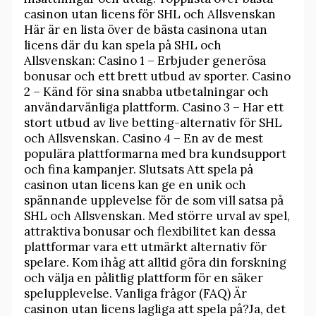
casinon utan licens för SHL och Allsvenskan
Här är en lista över de bästa casinona utan
licens där du kan spela på SHL och
Allsvenskan: Casino 1 – Erbjuder generösa
bonusar och ett brett utbud av sporter. Casino
2 – Känd för sina snabba utbetalningar och
användarvänliga plattform. Casino 3 – Har ett
stort utbud av live betting-alternativ för SHL
och Allsvenskan. Casino 4 – En av de mest
populära plattformarna med bra kundsupport
och fina kampanjer. Slutsats Att spela på
casinon utan licens kan ge en unik och
spännande upplevelse för de som vill satsa på
SHL och Allsvenskan. Med större urval av spel,
attraktiva bonusar och flexibilitet kan dessa
plattformar vara ett utmärkt alternativ för
spelare. Kom ihåg att alltid göra din forskning
och välja en pålitlig plattform för en säker
spelupplevelse. Vanliga frågor (FAQ) Är
casinon utan licens lagliga att spela på?Ja, det