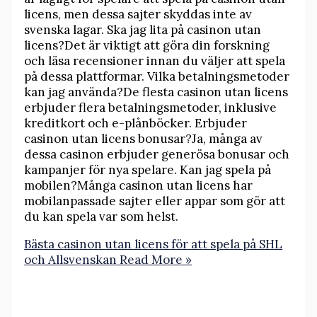
licens, men dessa sajter skyddas inte av
svenska lagar. Ska jag lita på casinon utan
licens?Det är viktigt att göra din forskning
och läsa recensioner innan du väljer att spela
på dessa plattformar. Vilka betalningsmetoder
kan jag använda?De flesta casinon utan licens
erbjuder flera betalningsmetoder, inklusive
kreditkort och e-plånböcker. Erbjuder
casinon utan licens bonusar?Ja, många av
dessa casinon erbjuder generösa bonusar och
kampanjer för nya spelare. Kan jag spela på
mobilen?Många casinon utan licens har
mobilanpassade sajter eller appar som gör att
du kan spela var som helst.
Bästa casinon utan licens för att spela på SHL
och Allsvenskan
Read More »