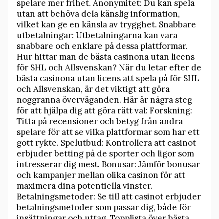
spelare mer frihet. Anonymitet: Du kan spela
utan att behöva dela känslig information,
vilket kan ge en känsla av trygghet. Snabbare
utbetalningar: Utbetalningarna kan vara
snabbare och enklare på dessa plattformar.
Hur hittar man de bästa casinona utan licens
för SHL och Allsvenskan? När du letar efter de
bästa casinona utan licens att spela på för SHL
och Allsvenskan, är det viktigt att göra
noggranna överväganden. Här är några steg
för att hjälpa dig att göra rätt val: Forskning:
Titta på recensioner och betyg från andra
spelare för att se vilka plattformar som har ett
gott rykte. Spelutbud: Kontrollera att casinot
erbjuder betting på de sporter och ligor som
intresserar dig mest. Bonusar: Jämför bonusar
och kampanjer mellan olika casinon för att
maximera dina potentiella vinster.
Betalningsmetoder: Se till att casinot erbjuder
betalningsmetoder som passar dig, både för
insättningar och uttag. Topplista över bästa