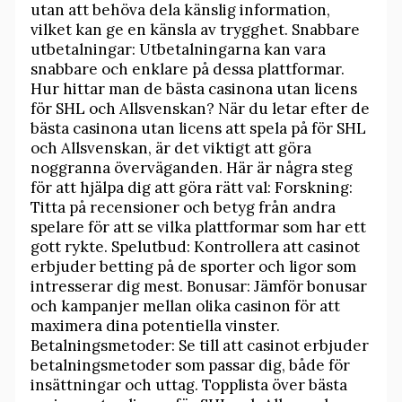
utan att behöva dela känslig information,
vilket kan ge en känsla av trygghet. Snabbare
utbetalningar: Utbetalningarna kan vara
snabbare och enklare på dessa plattformar.
Hur hittar man de bästa casinona utan licens
för SHL och Allsvenskan? När du letar efter de
bästa casinona utan licens att spela på för SHL
och Allsvenskan, är det viktigt att göra
noggranna överväganden. Här är några steg
för att hjälpa dig att göra rätt val: Forskning:
Titta på recensioner och betyg från andra
spelare för att se vilka plattformar som har ett
gott rykte. Spelutbud: Kontrollera att casinot
erbjuder betting på de sporter och ligor som
intresserar dig mest. Bonusar: Jämför bonusar
och kampanjer mellan olika casinon för att
maximera dina potentiella vinster.
Betalningsmetoder: Se till att casinot erbjuder
betalningsmetoder som passar dig, både för
insättningar och uttag. Topplista över bästa