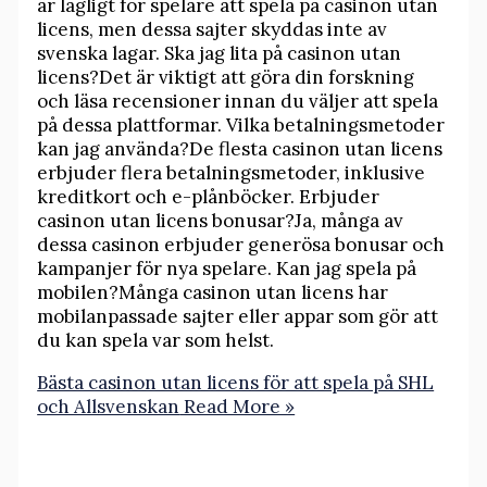
är lagligt för spelare att spela på casinon utan
licens, men dessa sajter skyddas inte av
svenska lagar. Ska jag lita på casinon utan
licens?Det är viktigt att göra din forskning
och läsa recensioner innan du väljer att spela
på dessa plattformar. Vilka betalningsmetoder
kan jag använda?De flesta casinon utan licens
erbjuder flera betalningsmetoder, inklusive
kreditkort och e-plånböcker. Erbjuder
casinon utan licens bonusar?Ja, många av
dessa casinon erbjuder generösa bonusar och
kampanjer för nya spelare. Kan jag spela på
mobilen?Många casinon utan licens har
mobilanpassade sajter eller appar som gör att
du kan spela var som helst.
Bästa casinon utan licens för att spela på SHL
och Allsvenskan
Read More »