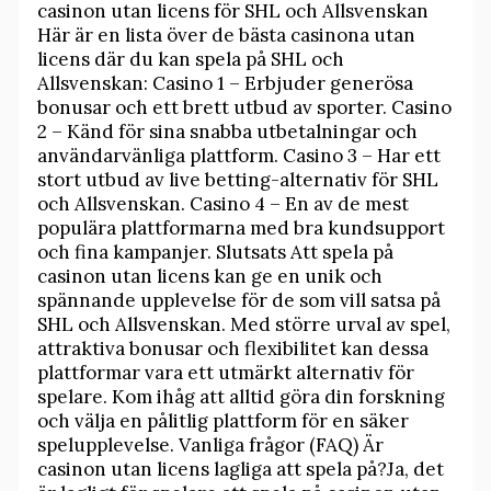
casinon utan licens för SHL och Allsvenskan
Här är en lista över de bästa casinona utan
licens där du kan spela på SHL och
Allsvenskan: Casino 1 – Erbjuder generösa
bonusar och ett brett utbud av sporter. Casino
2 – Känd för sina snabba utbetalningar och
användarvänliga plattform. Casino 3 – Har ett
stort utbud av live betting-alternativ för SHL
och Allsvenskan. Casino 4 – En av de mest
populära plattformarna med bra kundsupport
och fina kampanjer. Slutsats Att spela på
casinon utan licens kan ge en unik och
spännande upplevelse för de som vill satsa på
SHL och Allsvenskan. Med större urval av spel,
attraktiva bonusar och flexibilitet kan dessa
plattformar vara ett utmärkt alternativ för
spelare. Kom ihåg att alltid göra din forskning
och välja en pålitlig plattform för en säker
spelupplevelse. Vanliga frågor (FAQ) Är
casinon utan licens lagliga att spela på?Ja, det