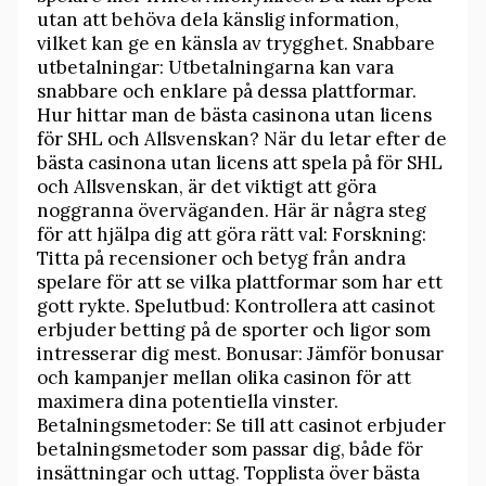
utan att behöva dela känslig information,
vilket kan ge en känsla av trygghet. Snabbare
utbetalningar: Utbetalningarna kan vara
snabbare och enklare på dessa plattformar.
Hur hittar man de bästa casinona utan licens
för SHL och Allsvenskan? När du letar efter de
bästa casinona utan licens att spela på för SHL
och Allsvenskan, är det viktigt att göra
noggranna överväganden. Här är några steg
för att hjälpa dig att göra rätt val: Forskning:
Titta på recensioner och betyg från andra
spelare för att se vilka plattformar som har ett
gott rykte. Spelutbud: Kontrollera att casinot
erbjuder betting på de sporter och ligor som
intresserar dig mest. Bonusar: Jämför bonusar
och kampanjer mellan olika casinon för att
maximera dina potentiella vinster.
Betalningsmetoder: Se till att casinot erbjuder
betalningsmetoder som passar dig, både för
insättningar och uttag. Topplista över bästa