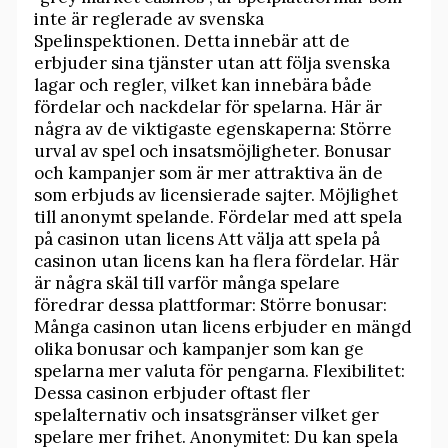
inte är reglerade av svenska
Spelinspektionen. Detta innebär att de
erbjuder sina tjänster utan att följa svenska
lagar och regler, vilket kan innebära både
fördelar och nackdelar för spelarna. Här är
några av de viktigaste egenskaperna: Större
urval av spel och insatsmöjligheter. Bonusar
och kampanjer som är mer attraktiva än de
som erbjuds av licensierade sajter. Möjlighet
till anonymt spelande. Fördelar med att spela
på casinon utan licens Att välja att spela på
casinon utan licens kan ha flera fördelar. Här
är några skäl till varför många spelare
föredrar dessa plattformar: Större bonusar:
Många casinon utan licens erbjuder en mängd
olika bonusar och kampanjer som kan ge
spelarna mer valuta för pengarna. Flexibilitet:
Dessa casinon erbjuder oftast fler
spelalternativ och insatsgränser vilket ger
spelare mer frihet. Anonymitet: Du kan spela