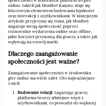
społeczności w kontekście platform do gier
online, takich jak Mostbet Kasyno, staje się
kluczowym elementem budowania lojalności
oraz interakcji z użytkownikami. W niniejszym
artykule przyjrzymy się temu, jak Mostbet
angażuje swoją społeczność poprzez
różnorodne wydarzenia online oraz offline,
jakie korzyści przynoszą dla graczy, a także jak
wpływają na rozwój marki.
Dlaczego zaangażowanie
społeczności jest ważne?
Zaangażowanie społeczności w środowisku
gier online ma wiele zalet. Oto najważniejsze
z nich:
Budowanie relacji:
Angażując graczy,
platforma tworzy silniejsze więzi z
użytkownikami, co prowadzi do większej