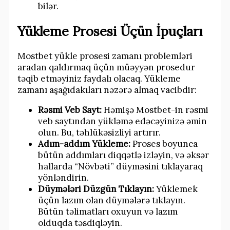
bilər.
Yükleme Prosesi Üçün İpuçları
Mostbet yükle prosesi zamanı problemləri
aradan qaldırmaq üçün müəyyən prosedur
təqib etməyiniz faydalı olacaq. Yükleme
zamanı aşağıdakıları nəzərə almaq vacibdir:
Rəsmi Veb Sayt:
Həmişə Mostbet-in rəsmi
veb saytından yükləmə edəcəyinizə əmin
olun. Bu, təhlükəsizliyi artırır.
Adım-addım Yükleme:
Proses boyunca
bütün addımları diqqətlə izləyin, və əksər
hallarda “Növbəti” düyməsini tıklayaraq
yönləndirin.
Düymələri Düzgün Tıklayın:
Yüklemek
üçün lazım olan düymələrə tıklayın.
Bütün təlimatları oxuyun və lazım
olduqda təsdiqləyin.