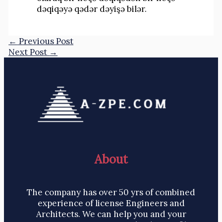
dəqiqəyə qədər dəyişə bilər.
←
Previous Post
Next Post
→
About
The company has over 50 yrs of combined
experience of license Engineers and
Architects. We can help you and your