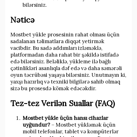
bilərsiniz.
Nəticə
Mostbet yükle prosesinin rahat olması üçün
sadalanan təlimatlara diqqət yetirmək
vacibdir. Bu sadə addımları izləməklə,
platformadan daha rahat bir şəkildə istifadə
edə bilərsiniz. Beləliklə, yükleme ilə bağlı
çətinlikləri asanlıqla dəf edə və daha səmərəli
oyun təcrübəsi yaşaya bilərsiniz. Unutmayın ki,
yaxşı hazırlıq və texniki bilgilərə sahib olmaq
sizə bu prosesdə kömək edəcəkdir.
Tez-tez Verilən Suallar (FAQ)
Mostbet yükle üçün hansı cihazlar
uyğundur?
– Mostbet yükləmək üçün
mobil telefonlar, tablet və kompüterlər