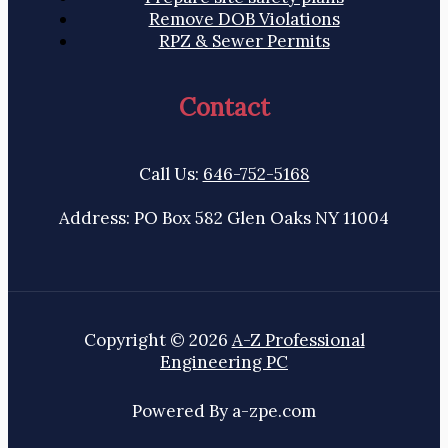
Remove DOB Violations
RPZ & Sewer Permits
Contact
Call Us:
646-752-5168
Address: PO Box 582 Glen Oaks NY 11004
Copyright © 2026
A-Z Professional
Engineering PC
Powered By a-zpe.com