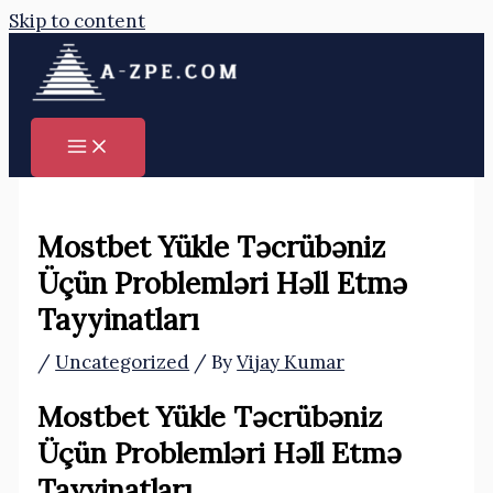
Skip to content
Mostbet Yükle Təcrübəniz
Üçün Problemləri Həll Etmə
Tayyinatları
/
Uncategorized
/ By
Vijay Kumar
Mostbet Yükle Təcrübəniz
Üçün Problemləri Həll Etmə
Tayyinatları