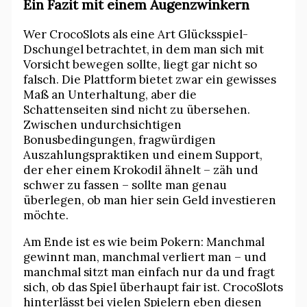
Ein Fazit mit einem Augenzwinkern
Wer CrocoSlots als eine Art Glücksspiel-
Dschungel betrachtet, in dem man sich mit
Vorsicht bewegen sollte, liegt gar nicht so
falsch. Die Plattform bietet zwar ein gewisses
Maß an Unterhaltung, aber die
Schattenseiten sind nicht zu übersehen.
Zwischen undurchsichtigen
Bonusbedingungen, fragwürdigen
Auszahlungspraktiken und einem Support,
der eher einem Krokodil ähnelt – zäh und
schwer zu fassen – sollte man genau
überlegen, ob man hier sein Geld investieren
möchte.
Am Ende ist es wie beim Pokern: Manchmal
gewinnt man, manchmal verliert man – und
manchmal sitzt man einfach nur da und fragt
sich, ob das Spiel überhaupt fair ist. CrocoSlots
hinterlässt bei vielen Spielern eben diesen