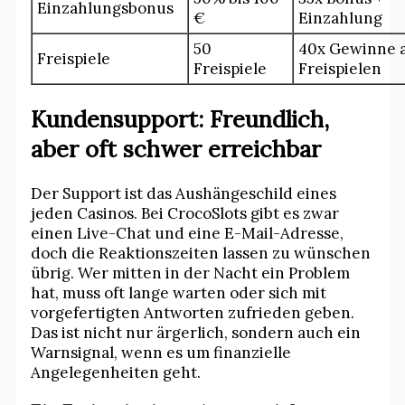
Einzahlungsbonus
€
Einzahlung
50
40x Gewinne 
Freispiele
Freispiele
Freispielen
Kundensupport: Freundlich,
aber oft schwer erreichbar
Der Support ist das Aushängeschild eines
jeden Casinos. Bei CrocoSlots gibt es zwar
einen Live-Chat und eine E-Mail-Adresse,
doch die Reaktionszeiten lassen zu wünschen
übrig. Wer mitten in der Nacht ein Problem
hat, muss oft lange warten oder sich mit
vorgefertigten Antworten zufrieden geben.
Das ist nicht nur ärgerlich, sondern auch ein
Warnsignal, wenn es um finanzielle
Angelegenheiten geht.