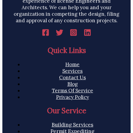
experience of license Engineers and
Architects. We can help you and your
organization in competing the design, filing
and approval of any construction projects.
Quick Links
Home
Services
Contact Us
Blog
Terms Of Service
Privacy Policy
Our Service
Building Services
Permit Expediting