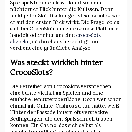
Spielspaß blenden lässt, lohnt sich ein
nüchterner Blick hinter die Kulissen. Denn
nicht jeder Slot-Dschungel ist so harmlos, wie
er auf den ersten Blick wirkt. Die Frage, ob es
sich bei CrocoSlots um eine seriöse Plattform
handelt oder eher um eine
crocoslots
abzocke
, ist durchaus berechtigt und
verdient eine gründliche Analyse.
Was steckt wirklich hinter
CrocoSlots?
Die Betreiber von CrocoSlots versprechen
eine bunte Vielfalt an Spielen und eine
einfache Benutzeroberfläche. Doch wer schon
einmal mit Online-Casinos zu tun hatte, weiß:
Hinter der Fassade lauern oft versteckte
Bedingungen, die den Spaß schnell trüben
können. Ein Casino, das sich selbst als
„spielerfreundlich“ bezeichnet, sollte