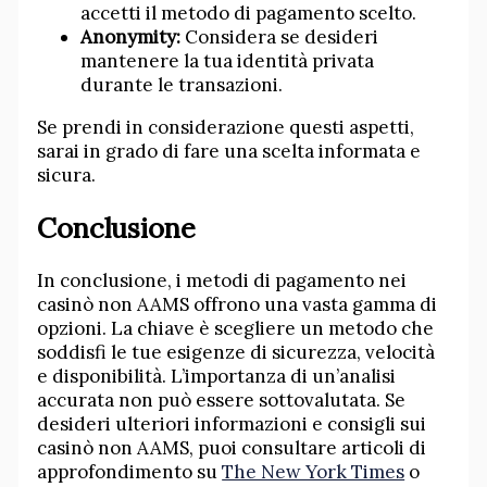
accetti il metodo di pagamento scelto.
Anonymity:
Considera se desideri
mantenere la tua identità privata
durante le transazioni.
Se prendi in considerazione questi aspetti,
sarai in grado di fare una scelta informata e
sicura.
Conclusione
In conclusione, i metodi di pagamento nei
casinò non AAMS offrono una vasta gamma di
opzioni. La chiave è scegliere un metodo che
soddisfi le tue esigenze di sicurezza, velocità
e disponibilità. L’importanza di un’analisi
accurata non può essere sottovalutata. Se
desideri ulteriori informazioni e consigli sui
casinò non AAMS, puoi consultare articoli di
approfondimento su
The New York Times
o