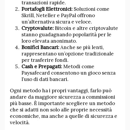
transazioni rapide.
Portafogli Elettronici:
Soluzioni come
Skrill, Neteller e PayPal offrono
un’alternativa sicura e veloce.
Cryptovalute:
Bitcoin e altre criptovalute
stanno guadagnando popolarità per le
loro elevata anonimato.
Bonifici Bancari:
Anche se più lenti,
rappresentano un’opzione tradizionale
per trasferire fondi.
Cash e Prepagati:
Metodi come
Paysafecard consentono un gioco senza
l’uso di dati bancari.
Ogni metodo ha i propri vantaggi, farlo può
andare da maggiore sicurezza a commissioni
più basse. È importante scegliere un metodo
che si adatti non solo alle proprie necessità
economiche, ma anche a quelle di sicurezza e
velocità.