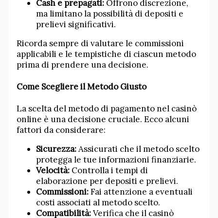
Cash e prepagati:
Offrono discrezione,
ma limitano la possibilità di depositi e
prelievi significativi.
Ricorda sempre di valutare le commissioni
applicabili e le tempistiche di ciascun metodo
prima di prendere una decisione.
Come Scegliere il Metodo Giusto
La scelta del metodo di pagamento nel casinò
online è una decisione cruciale. Ecco alcuni
fattori da considerare:
Sicurezza:
Assicurati che il metodo scelto
protegga le tue informazioni finanziarie.
Velocità:
Controlla i tempi di
elaborazione per depositi e prelievi.
Commissioni:
Fai attenzione a eventuali
costi associati al metodo scelto.
Compatibilità:
Verifica che il casinò