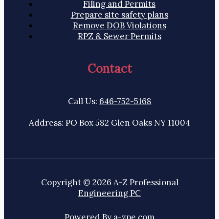
Filing and Permits
Prepare site safety plans
Remove DOB Violations
RPZ & Sewer Permits
Contact
Call Us:
646-752-5168
Address: PO Box 582 Glen Oaks NY 11004
Copyright © 2026
A-Z Professional
Engineering PC
Powered By a-zpe.com